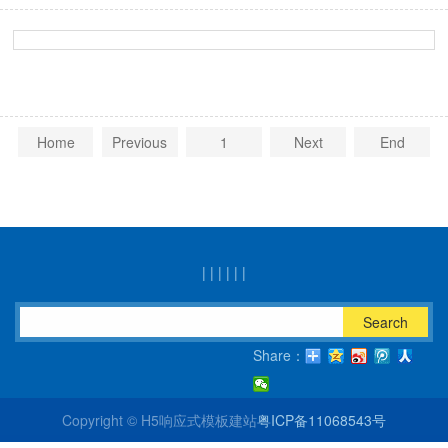
Home
Previous
1
Next
End
|
|
|
|
|
|
Search
Share：
Copyright © H5响应式模板建站
粤ICP备11068543号