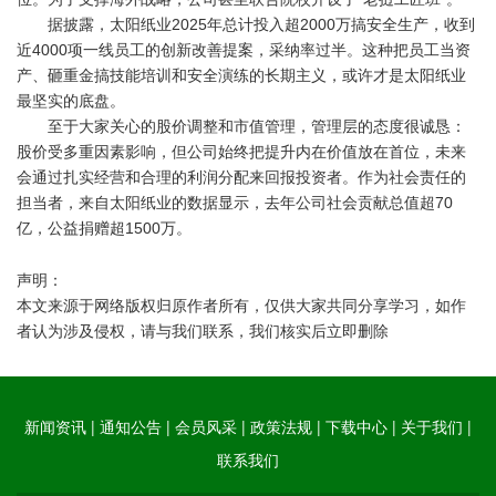
据披露，太阳纸业2025年总计投入超2000万搞安全生产，收到
近4000项一线员工的创新改善提案，采纳率过半。这种把员工当资
产、砸重金搞技能培训和安全演练的长期主义，或许才是太阳纸业
最坚实的底盘。
至于大家关心的股价调整和市值管理，管理层的态度很诚恳：
股价受多重因素影响，但公司始终把提升内在价值放在首位，未来
会通过扎实经营和合理的利润分配来回报投资者。作为社会责任的
担当者，来自太阳纸业的数据显示，去年公司社会贡献总值超70
亿，公益捐赠超1500万。
声明：
本文来源于网络版权归原作者所有，仅供大家共同分享学习，如作
者认为涉及侵权，请与我们联系，我们核实后立即删除
新闻资讯
|
通知公告
|
会员风采
|
政策法规
|
下载中心
|
关于我们
|
联系我们