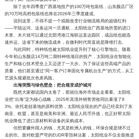
除了去年四季度广西基地投产的100万吨包装纸，山东颜店厂区
的70万吨高档包装纸也将在2026年三季度建成。
说到这里，不得不提一个或能改变行业物流格局的超级红利
——平陆运河。这条运河一旦通航，太阳纸业广西基地所需的进口
木浆、木片就可以通过北部湾港江海联运直达园区，成品纸也能迅
速外运。这省下来的物流成本，在微利时代简直就是降维打击。
与此同时，特种纸也被太阳纸业提升到了核心引擎地位。随着
今年初山东颜店14万吨二期特种纸项目的投产，太阳纸业在智能化
生产和核心技术壁垒上又迈进了一大步。为了保证这些高端产品的
质量，他们甚至通过“同一客户订单固化专属机台生产”的方式，从工
艺源头规避批次色差风险。
出海突围与绿色壁垒：把合规变成护城河
既然大家都说国内太卷了，那就往海外市场走走看看。太阳纸
业把“出海”定为核心战略，2025年其境外销售营收同比暴涨了8
3%。依托老挝基地的原料优势，太阳纸业现在的产品已经卖到了东
南亚、欧盟，甚至是南美和非洲。最近人民币升值，也正好帮太阳
纸业降低了进口原材料和设备的采购成本。
但想要赚外国人的钱，尤其是欧洲人的钱，环保合规是绕不过
去的坎。面对欧盟严苛的EUDR零毁林法案，太阳纸业不仅全面推进