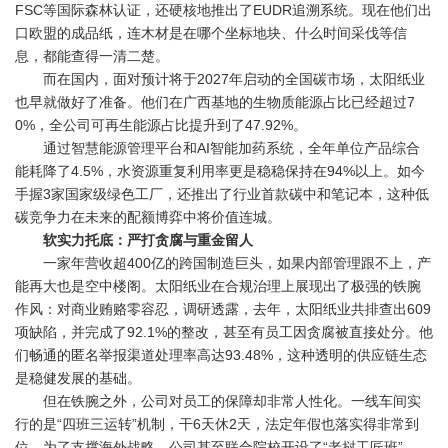
FSC等国际森林认证，还硬核地推出了EUDR追溯系统。现在他们出
口欧盟的成品纸，连木材是在哪个坐标地块、什么时间采伐等信
息，都能查得一清二楚。
而在国内，面对预计将于2027年启动的全国碳市场，太阳纸业
也早就做好了准备。他们在广西基地的生物质能源占比已经超过7
0%，全公司可再生能源占比提升到了47.92%。
通过智慧能源管理平台和AI智能加药系统，全年单位产品综合
能耗降了4.5%，水资源重复利用率更是稳稳保持在94%以上。如今
手握3家国家级绿色工厂，还推出了行业首款碳中和笔记本，这种低
碳竞争力在未来的配额博弈中将价值连城。
软实力托底：严打贪腐与重金留人
一家年营收超400亿的跨国制造巨头，如果内部管理跟不上，产
能再大也是空中楼阁。太阳纸业在合规治理上展现出了极强的铁腕
作风：对商业贿赂零容忍，调研透露，去年，太阳纸业共排查出609
项缺陷，并完成了92.1%的整改，甚至有员工因贪腐被直接处分。他
们畅通的匿名举报渠道处理率高达93.48%，这种透明的供应链生态
是稳健发展的基础。
但在铁腕之外，公司对员工的保障却非常人性化。一线车间实
行的是“四班三运转”机制，干6天休2天，法定年假也落实得非常到
位。为了支撑海外战略，公司甚至联合院校开设了“老挝工匠班”。