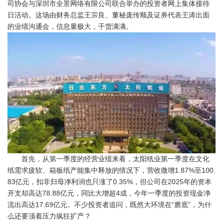
司协会与深圳市全景网络有限公司联合举办的投资者网上集体接待
日活动。这场由财务总监王宗良、董秘庞传顺及证券代表王涛出面
的业绩沟通会，信息量极大，干货满满。
首先，从第一季度的经营业绩来看，太阳纸业第一季度在文化
纸需求疲软、箱板纸产能集中释放的情况下，营收微增1.87%至100.
83亿元，扣非归母净利润也只涨了0.35%，但公司在2025年的资本
开支却高达78.88亿元，同比大增超4成，今年一季度的投资现金净
流出高达17.69亿元。不少投资者追问，既然大环境在“磨底”，为什
么还要顶着压力疯狂扩产？