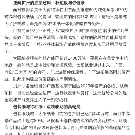
逆向扩张的底层逻辑：补短板与强链条
面对投资者关于为何继续在山东颜店推进60万吨化学浆和70万
吨高档包装纸项目的提问，管理层的回答非常透彻：这绝不是单纯
为了拼规模，而是围绕“林浆纸一体化”战略在补短板。
目前的造纸行业正处于从“规模扩张”向“质量效益”转变的生死关
头。低效产能正被有序清退，像晨鸣复产这样的阶段性产能释放虽
然会带来博弈，但行业整体新增产能的投放速度其实已经明显放缓
了。
太阳纸业现在的总产能已超过1400万吨，要想在存量竞争中抢
地盘，靠的就是成本优势和资源保障。太阳纸业通过山东、广西、
老挝“三大基地”的协同，向上游延伸保原料，向下游拓展高附加值产
业，以此来构建全价值链的抗周期韧性。
另外，备受瞩目的广西基地南宁园区2025年投产的各纸、浆新
项目，目前已经全面达产，运行状况非常良好，这无疑给公司的现
金流和产能支撑注入了一剂强心针。
包装纸与特种纸：双核驱动的高端局
包装纸领域，太阳纸业目前的总产能已达到440万吨，而且中高
端产品占比超过80%。从配套头部快递物流的高强度瓦楞纸，到顺
应“以纸代塑”的食品级环保包装纸，再到专供烟酒美妆的高端精品包
装纸，其产品矩阵极其丰富。